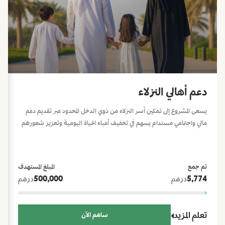
دعم أهالي النزلاء
يسعى المشروع إلى تمكين أسر النزلاء من ذوي الدخل المحدود عبر تقديم دعم
مالي واجتماعي مستدام يسهم في تخفيف أعباء الحياة اليومية وتعزيز شعورهم
بالطمأنينة والاستقرار خلال فترات الحاجة، ويشمل ذلك حزمة من المبادرات
الإنسانية والموسمية، وهي: المير الرمضاني، كسوة عيد الفطر، كسوة عيد
الأضحى، ودعم العودة إلى المدارس.
تم جمع
المبلغ المستهدف
5,774
درهم
500,000
درهم
تعلم المزيد
ساهم الآن