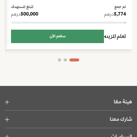
الأضحى، ودعم العودة إلى المدارس.
تم جمع
المبلغ المستهدف
5,774
درهم
500,000
درهم
تعلم المزيد
ساهم الآن
هيئة معّا
شارك معنا
السياسات