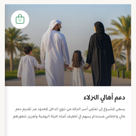
دعم أهالي النزلاء
يسعى المشروع إلى تمكين أسر النزلاء من ذوي الدخل المحدود عبر تقديم دعم
مالي واجتماعي مستدام يسهم في تخفيف أعباء الحياة اليومية وتعزيز شعورهم
بالطمأنينة والاستقرار خلال فترات الحاجة، ويشمل ذلك حزمة من المبادرات
الإنسانية والموسمية، وهي: المير الرمضاني، كسوة عيد الفطر، كسوة عيد