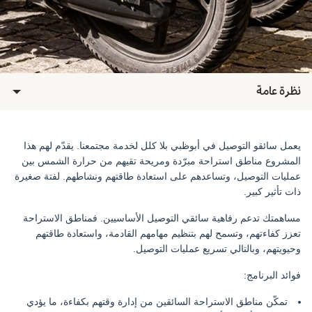
نظرة عامة
يعمل
سائقو
التوصيل
في
أبوظبي
بلا
كلل
لخدمة
مجتمعنا
.
يقدّم
لهم
هذا
المشروع
مناطق
استراحة
مبرّدة
ومريحة
تقيهم
من
حرارة
الشمس
بين
عمليات
التوصيل،
وتساعدهم
على
استعادة
طاقتهم
ونشاطهم
.
لفتة
صغيرة
ذات
تأثير
كبير
.
مساهمتك
تدعم
رفاهية
سائقي
التوصيل
الأساسيين
.
فمناطق
الاستراحة
تعزز
كفاءتهم،
وتسمح
لهم
بتنظيم
مهامهم
القادمة،
واستعادة
طاقتهم
وحيويتهم،
وبالتالي
تسريع
عمليات
التوصيل
.
فوائد البرنامج:
ت
مكّن مناطق الاستراحة السائقين من إدارة وقتهم بكفاءة، ما يؤدي