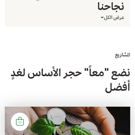
نجاحنا
عرض الكل
المشاريع
نضع "معاً" حجر الأساس لغدٍ
أفضل