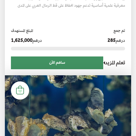
معرفية علمية أساسية تدعم جهود الحفاظ على قط الرمال العربي على المدى
الطويل. ويُدرج هذا النوع ضمن الأنواع المهددة بالانقراض في القائمة الحمراء
لإمارة أبوظبي. ويعتمد المشروع على منهجية متكاملة تجمع بين تحليل الحمض
النووي، وتقنيات التتبع عبر نظام تحديد المواقع العالمي، واستخدام كاميرات
تم جمع
المبلغ المستهدف
المراقبة، إلى جانب تحليل البيانات باستخدام الذكاء الاصطناعي
درهم
285
درهم
1,625,000
تعلم المزيد
ساهم الآن