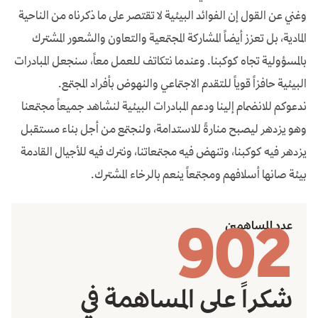
وغني عن القول إن الفوائد البيئية لا تقتصر على ما ذكرناه من الناحية
المادية، بل تعزز أيضاً المشاركة المجتمعية والتعاون والشعور المشترك
بالمسؤولية تجاه كوكبنا. وعندما نتكاتف للعمل معاً، سنجعل المبادرات
البيئية حافزاً قوياً للتقدم الاجتماعي والنهوض بأفراد المجتمع.
ندعوكم للانضمام إلينا ودعم المبادرات البيئية لنشاهد جميعاً مجتمعنا
وهو يزدهر ليصبح منارةً للاستدامة، ولنجتمع من أجل بناء مستقبل
يزدهر فيه كوكبنا، وتنهض فيه مجتمعاتنا، ونترك فيه للأجيال القادمة
بيئة صانها أسلافهم ومجتمعاً ينعم بالرخاء المشترك.
902
عدد المساهمين
شكراً على المساهمة في