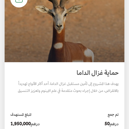
حماية غزال الداما
يهدف هذا المشروع إلى تأمين مستقبل غزال الداما، أحد أكثر الأنواع تهديداً
بالانقراض، من خلال إجراء بحوث متقدمة في علم الجينوم وتعزيز التنسيق
الدولي في جهود الحفاظ على هذا النوع. ويُعد هذا النوع من أندر الغزلان في العالم،
إذ لا يتجاوز عدد أفراده 200 فرد. وانطلاقاً من خبرة حديقة الحيوانات بالعين
وريادتها في برامج الإكثار للحفاظ على الأنواع، يعمل المشروع على تطوير إطار
تم جمع
المبلغ المستهدف
عمل قائم على علم الجينوم وحفظ العينات
درهم
50
درهم
1,950,000