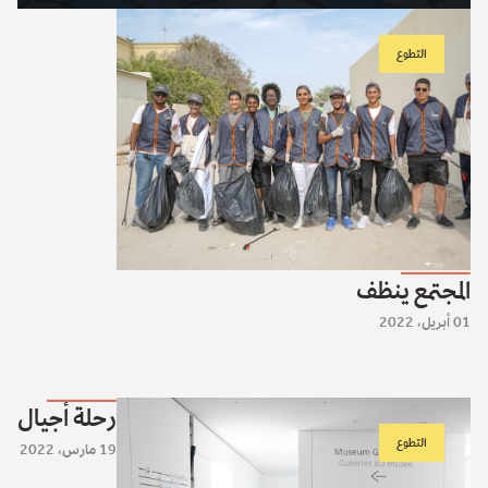
التطوع
المجتمع ينظف
01 أبريل، 2022
رحلة أجيال
التطوع
19 مارس، 2022