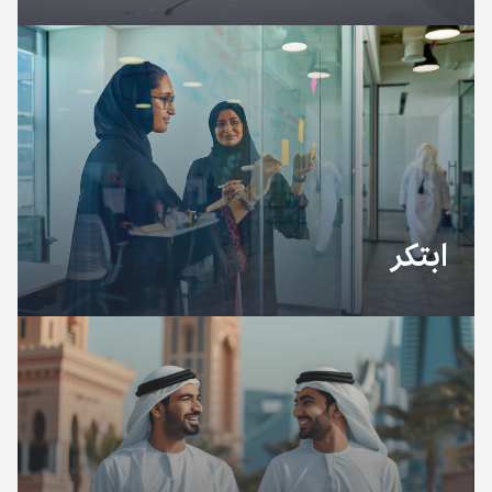
شارك بمهاراتك وشغفك وساهم في دعم مبادراتنا المبتكرة لتعزيز
المشاركة المجتمعية، حيث نزداد قوةً مع انضمام كل متطوع جديد إلينا
لنحقق تأثيراً متسارعاً يحدث تغييراً إيجابياً في المجتمع.
استكشف
ابتكر
ندعم المبادرات المبتكرة التي تحقق الاستدامة والشمولية، و تساهم في
بناء مجتمع متماسك ومزدهر. ونعمل معكم يداً بيد من أولى لحظات
الإلهام وحتى آخر مرحلة لدعم مشاريعكم الاجتماعية، ونتعاون معاً