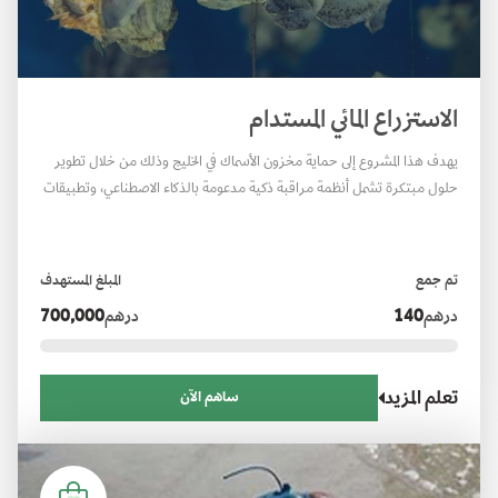
الاستزراع المائي المستدام
يهدف هذا المشروع إلى حماية مخزون الأسماك في الخليج وذلك من خلال تطوير
حلول مبتكرة تشمل أنظمة مراقبة ذكية مدعومة بالذكاء الاصطناعي، وتطبيقات
قائمة على مبادئ الاقتصاد الدائري في قطاع الاستزراع المائي. ويركّز المشروع على
تصميم أنظمة آلية للمراقبة تحت الماء، إلى جانب استكشاف استخدامات عملية
لحلول مستدامة مثل إعادة توظيف مخلفات التمور لتحسين جودة أعلاف
تم جمع
المبلغ المستهدف
الأسماك. وتسهم هذه الجهود في تعزيز صحة الأسماك، وتقليل الهدر.
درهم
140
درهم
700,000
تعلم المزيد
ساهم الآن