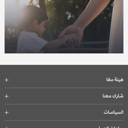
الشراكة مع القطاع الحكومي ومؤسسات القطاع الثالث لإنشاء وتوفير
حلول مبتكرة تعالج الأولويات الاجتماعية في أبوظبي. استثمر في
الشراكات المؤثرة التي تقود التقدم المجتمعي المستدام. إن تأثير نموذج
استكشف
العقود الاجتماعية في هيئة المساهمات المجتمعية - معاً يمتد إلى ما هو
أبعد من المجتمعات - فهو شراكة استراتيجية تتعاون فيها الجهات
الحكومية وأصحاب المصلحة لوضع حلول مبتكرة تعالج الأولويات
الاجتماعية المركبة. انضم إلينا لإعادة صياغة مفهوم الأثر المجتمعي.
تمكين المسؤولية المجتمعية للشركات
هيئة معّا
اعرف المزيد
شارك معنا
السياسات