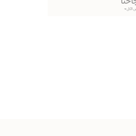
احنا
 الكل