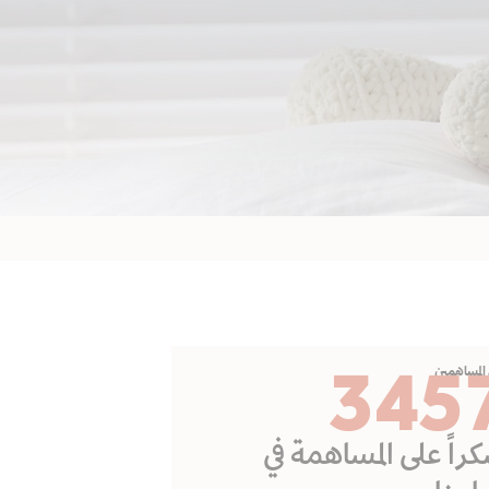
345
المساهمين
راً على المساهمة في