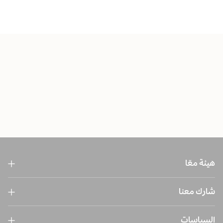
هيئة معّا
شارك معنا
السياسات