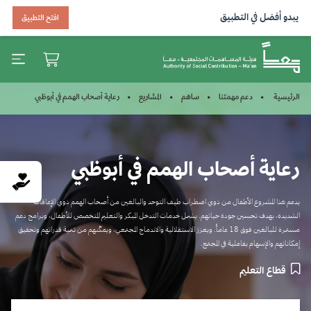
يبدو أفضل في التطبيق
افتح التطبيق
رعاية أصحاب الهمم في أبوظبي
الرئيسية
دعم مهمتنا
ساهم
المشاريع
رعاية أصحاب الهمم في أبوظبي
يدعم هذا المشروع الأطفال من ذوي اضطراب طيف التوحد والبالغين من أصحاب الهمم ذوي الإعاقات
الشديدة، بهدف تحسين جودة حياتهم. يشمل خدمات التدخل المبكر والتعليم المتخصص للأطفال، وبرامج دعم
مستمرة للبالغين فوق 18 عاماً. ويعزز الاستقلالية والاندماج المجتمعي، ويمكّنهم من تنمية قدراتهم وتحقيق
إمكاناتهم والإسهام بفاعلية في المجتمع.
قطاع التعليم