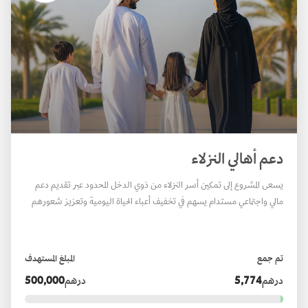
دعم أهالي النزلاء
يسعى المشروع إلى تمكين أسر النزلاء من ذوي الدخل المحدود عبر تقديم دعم
مالي واجتماعي مستدام يسهم في تخفيف أعباء الحياة اليومية وتعزيز شعورهم
بالطمأنينة والاستقرار خلال فترات الحاجة، ويشمل ذلك حزمة من المبادرات
الإنسانية والموسمية، وهي: المير الرمضاني، كسوة عيد الفطر، كسوة عيد الأضحى،
ودعم العودة إلى المدارس.
تم جمع
المبلغ المستهدف
درهم
5,774
درهم
500,000