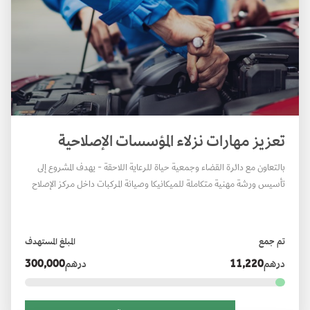
تعزيز مهارات نزلاء المؤسسات الإصلاحية
بالتعاون مع دائرة القضاء وجمعية حياة للرعاية اللاحقة - يهدف المشروع إلى
تأسيس ورشة مهنية متكاملة للميكانيكا وصيانة المركبات داخل مركز الإصلاح
والتأهيل، لتوفير بيئة تدريبية تطبيقية تُسهم في تأهيل النزلاء، وتمكينهم من
اكتساب مهارات عملية تدعم اندماجهم في المجتمع بعد الإفراج.
تم جمع
المبلغ المستهدف
درهم
11,220
درهم
300,000