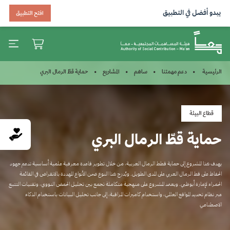
يبدو أفضل في التطبيق
افتح التطبيق
حماية قطّ الرمال البري
الرئيسية
دعم مهمتنا
ساهم
المشاريع
قطاع البيئة
حماية قطّ الرمال البري
يهدف هذا المشروع إلى حماية قطط الرمال العربية، من خلال تطوير قاعدة معرفية علمية أساسية تدعم جهود
الحفاظ على قط الرمال العربي على المدى الطويل. ويُدرج هذا النوع ضمن الأنواع المهددة بالانقراض في القائمة
الحمراء لإمارة أبوظبي. ويعتمد المشروع على منهجية متكاملة تجمع بين تحليل الحمض النووي، وتقنيات التتبع
عبر نظام تحديد المواقع العالمي، واستخدام كاميرات المراقبة، إلى جانب تحليل البيانات باستخدام الذكاء
الاصطناعي