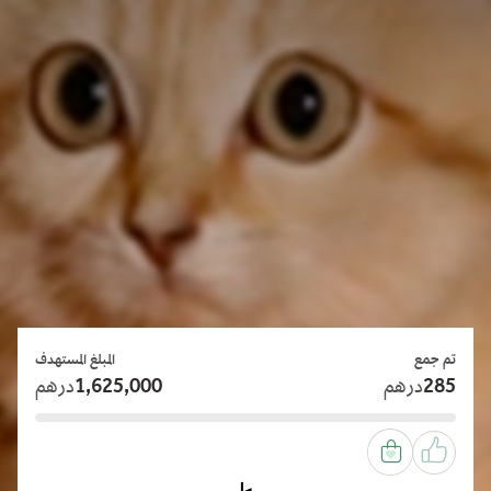
تم جمع
المبلغ المستهدف
285
درهم
1,625,000
درهم