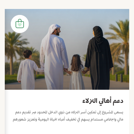
دعم أهالي النزلاء
يسعى المشروع إلى تمكين أسر النزلاء من ذوي الدخل المحدود عبر تقديم دعم
مالي واجتماعي مستدام يسهم في تخفيف أعباء الحياة اليومية وتعزيز شعورهم
بالطمأنينة والاستقرار خلال فترات الحاجة، ويشمل ذلك حزمة من المبادرات
الإنسانية والموسمية، وهي: المير الرمضاني، كسوة عيد الفطر، كسوة عيد