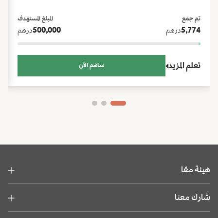
الأضحى، ودعم العودة إلى المدارس.
تم جمع
المبلغ المستهدف
5,774
درهم
500,000
درهم
تعلم المزيد
ساهم الآن
هيئة معّا
شارك معنا