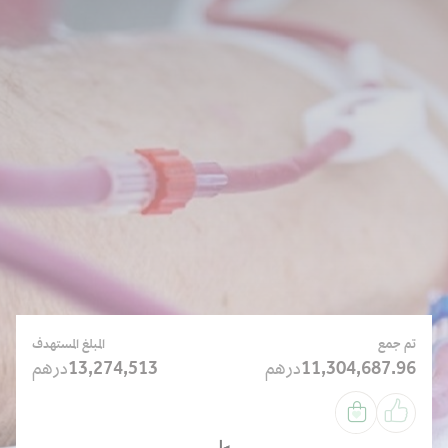
تم جمع
المبلغ المستهدف
11,304,687.96
درهم
13,274,513
درهم